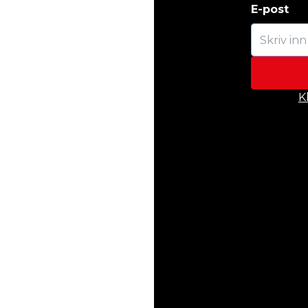
E-post
K